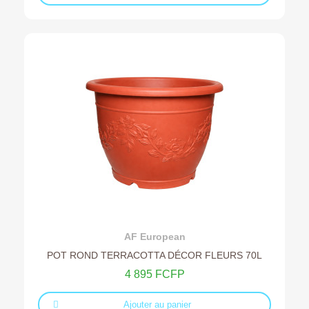
Ajouter au devis
AF European
POT ROND TERRACOTTA DÉCOR FLEURS 70L
4 895 FCFP
Ajouter au panier