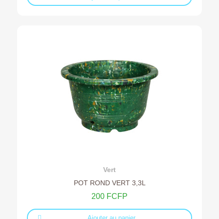
Ajouter au devis
Vert
POT ROND VERT 3,3L
200 FCFP
Ajouter au panier