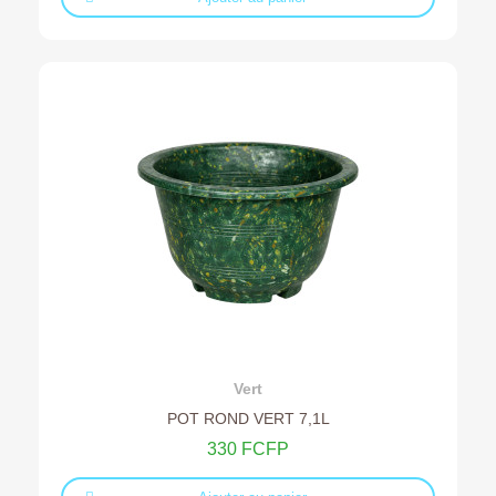
Ajouter au devis
Vert
POT ROND VERT 7,1L
330 FCFP