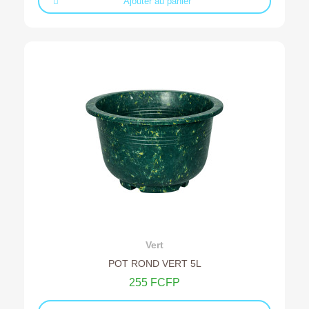
Ajouter au panier
Ajouter au devis
Vert
POT ROND VERT 5L
255 FCFP