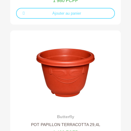
1 980 FCFP
Ajouter au panier
Ajouter au devis
Butterfly
POT PAPILLON TERRACOTTA 29,4L