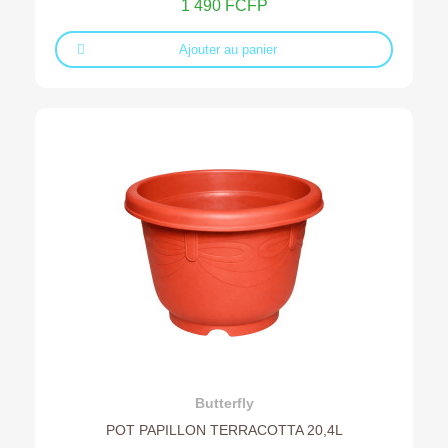
1 490 FCFP
Ajouter au panier
Ajouter au devis
Butterfly
POT PAPILLON TERRACOTTA 20,4L