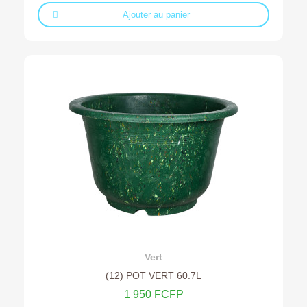
Ajouter au panier
Ajouter au devis
Vert
(12) POT VERT 60.7L
1 950 FCFP