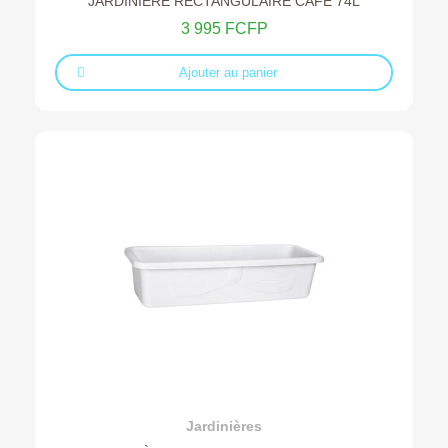
JARDINIÈRE RECTANGULAIRE CAFÉ 74L
3 995 FCFP
Ajouter au panier
Ajouter au devis
Jardinières