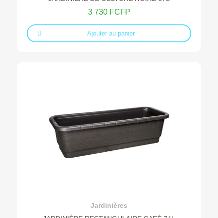
3 730 FCFP
Ajouter au panier
Ajouter au devis
Jardinières