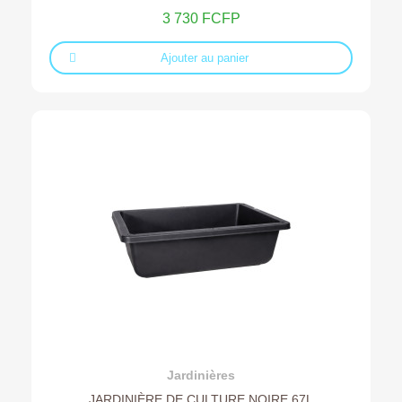
3 730 FCFP
Ajouter au panier
Ajouter au devis
Jardinières
JARDINIÈRE DE CULTURE NOIRE 67L