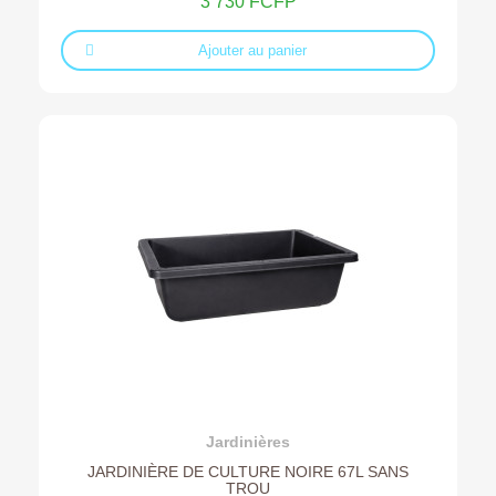
3 730 FCFP
Ajouter au panier
Ajouter au devis
Jardinières
JARDINIÈRE DE CULTURE NOIRE 67L SANS
TROU