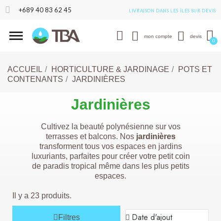
+689 40 83 62 45
LIVRAISON DANS LES ÎLES SUR DEVIS
mon compte
devis
ACCUEIL
HORTICULTURE & JARDINAGE
POTS ET
CONTENANTS
JARDINIÈRES
Jardinières
Cultivez la beauté polynésienne sur vos
terrasses et balcons. Nos
jardinières
transforment tous vos espaces en jardins
luxuriants, parfaites pour créer votre petit coin
de paradis tropical même dans les plus petits
espaces.
Il y a 23 produits.
Filtres