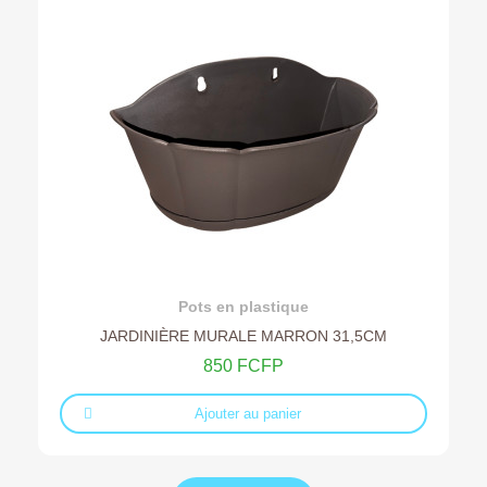
Ajouter au devis
Pots en plastique
JARDINIÈRE MURALE MARRON 31,5CM
850 FCFP
Ajouter au panier