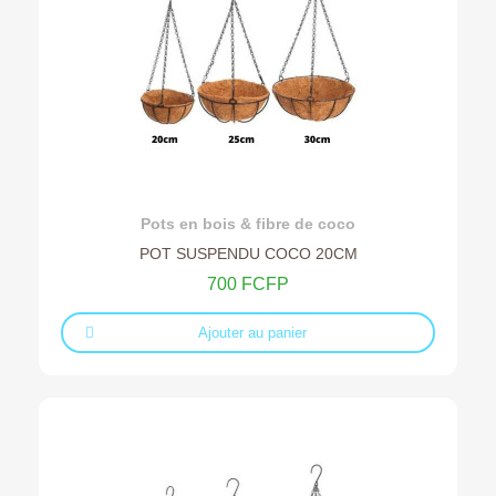
Ajouter au devis
Pots en bois & fibre de coco
POT SUSPENDU COCO 20CM
700 FCFP
Ajouter au panier
Rupture de stock