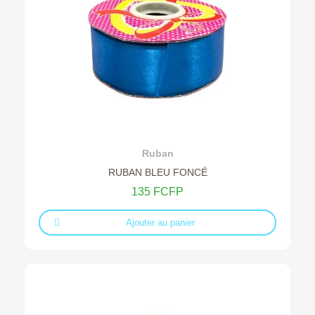
Ajouter au devis
Ruban
RUBAN BLEU FONCÉ
135 FCFP
Ajouter au panier
Rupture de stock