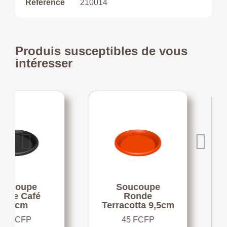
Référence
210014
Produis susceptibles de vous
intéresser
upe
Soucoupe
So
Café
Ronde
Ron
m
Terracotta 9,5cm
1
FP
45 FCFP
5